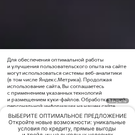
Для обеспечения оптимальной работы
и улучшения пользовательского опыта на сайте
могут использоваться системы веб-аналитики
(в том числе Яндекс.Метрика). Продолжая
использование сайта, Вы соглашаетесь
с применением указанных технологий
и размещением куки-файлов. Обработка вашей
Закрыть
персональной информации на нашем сайте
осуществляется в соответствии с
политикой
ВЫБЕРИТЕ ОПТИМАЛЬНОЕ ПРЕДЛОЖЕНИЕ

конфиденциальности
. Вы всегда можете
Откройте новые возможности: уникальные 
Обмен авто
Спецпредложения
Заказать
Меню
отключить файлы куки в настройках вашего
условия по кредиту, прямые выгоды 

браузера. Если файлы куки отключены, это
Специальные предложения
и трейд-ин на выгодных условиях