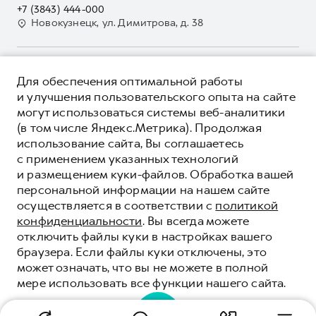
Наша команда
+7 (3843) 444-000
GWM Безопасность
Для малого бизнеса
Новокузнецк, ул. Димитрова, д. 38
Контакты
Гарантия HAVAL
Корпоративным клиентам
Мобильное приложение GWM
Крупным корпоративным клиентам
О ПРОДУКТЕ
Программа «HAVAL Защита+»
Для обеспечения оптимальной работы
Система управления автопарком
КРЕДИТНЫЕ ПРОГРАММЫ
и улучшения пользовательского опыта на сайте
Руководства по эксплуатации
Сервис для корпоративных клиентов
могут использоваться системы веб-аналитики
ЦЕНЫ И ВЫГОДЫ
Подписки
HAVAL Лизинг
(в том числе Яндекс.Метрика). Продолжая
ЮРИДИЧЕСКАЯ ИНФОРМАЦИЯ
использование сайта, Вы соглашаетесь
Автомобильные аксессуары
Автомобильные аксессуары
Вся представленная на сайте информация, касающаяся
с применением указанных технологий
Коллекция PRO
автомобилей и сервисного обслуживания, носит
Коллекция PRO
и размещением куки-файлов. Обработка вашей
информационный характер и не является публичной офертой.
****На некоторых автомобилях HAVAL может отсутствовать
Коллекция Базовая
персональной информации на нашем сайте
Показать все
Коллекция Базовая
Все цены, указанные на данном сайте, носят информационный
система / устройство вызова экстренных оперативных служб
осуществляется в соответствии с
политикой
характер и являются максимально рекомендуемыми
Коллекция Детская
(блок ЭРА-ГЛОНАСС).
Коллекция Детская
розничными ценами по расчетам дистрибьютора (ООО «Грейт
конфиденциальности
. Вы всегда можете
Волл Мотор Рус»). Для получения подробной информации
© 2026 ООО «Грейт Волл Мотор Рус»
отключить файлы куки в настройках вашего
просьба обращаться к ближайшему официальному дилеру ООО
© 2026 ООО «Сибинпэкс-НК»
браузера. Если файлы куки отключены, это
«Грейт Волл Мотор Рус» либо по телефону Горячей линии 8 (800)
может означать, что вы не можете в полной
Политика конфиденциальности
511-59-86, либо на сайте. Опубликованная на данном сайте
мере использовать все функции нашего сайта.
информация может быть изменена в любое время без
Юридическая информация
предварительного уведомления.