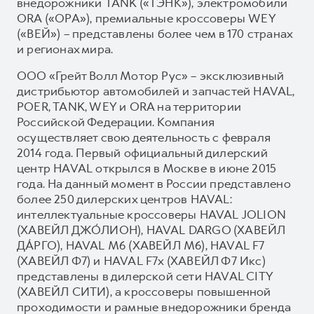
внедорожники TANK («ТЭНК»), электромобили
ORA («ОРА»), премиальные кроссоверы WEY
(«ВЕЙ») – представлены более чем в 170 странах
и регионах мира.
ООО «Грейт Волл Мотор Рус» – эксклюзивный
дистрибьютор автомобилей и запчастей HAVAL,
POER, TANK, WEY и ORA на территории
Российской Федерации. Компания
осуществляет свою деятельность с февраля
2014 года. Первый официальный дилерский
центр HAVAL открылся в Москве в июне 2015
года. На данный момент в России представлено
более 250 дилерских центров HAVAL:
интеллектуальные кроссоверы HAVAL JOLION
(ХАВЕЙЛ ДЖО́ЛИОН), HAVAL DARGO (ХАВЕЙЛ
ДА́РГО), HAVAL М6 (ХАВЕЙЛ M6), HAVAL F7
(ХАВЕЙЛ Ф7) и HAVAL F7x (ХАВЕЙЛ Ф7 Икс)
представлены в дилерской сети HAVAL CITY
(ХАВЕЙЛ СИТИ), а кроссоверы повышенной
проходимости и рамные внедорожники бренда