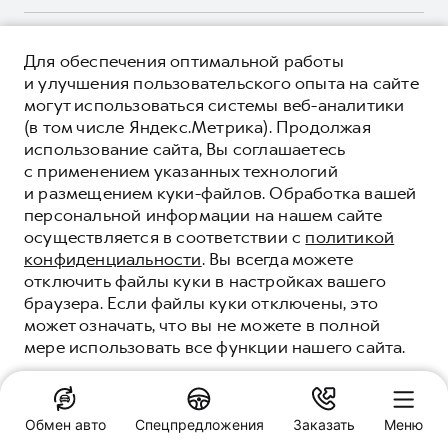
Корпоративным клиентам
Мобильное приложение GWM
Крупным корпоративным клиентам
О ПРОДУКТЕ
Программа «HAVAL Защита+»
Для обеспечения оптимальной работы
Система управления автопарком
КРЕДИТНЫЕ ПРОГРАММЫ
и улучшения пользовательского опыта на сайте
Руководства по эксплуатации
Сервис для корпоративных клиентов
могут использоваться системы веб-аналитики
ЦЕНЫ И ВЫГОДЫ
Подписки
(в том числе Яндекс.Метрика). Продолжая
HAVAL Лизинг
ЮРИДИЧЕСКАЯ ИНФОРМАЦИЯ
использование сайта, Вы соглашаетесь
Автомобильные аксессуары
Автомобильные аксессуары
Вся представленная на сайте информация, касающаяся
с применением указанных технологий
Коллекция PRO
автомобилей и сервисного обслуживания, носит
Коллекция PRO
и размещением куки-файлов. Обработка вашей
информационный характер и не является публичной офертой.
****На некоторых автомобилях HAVAL может отсутствовать
персональной информации на нашем сайте
Коллекция Базовая
Показать все
Коллекция Базовая
Все цены, указанные на данном сайте, носят информационный
система / устройство вызова экстренных оперативных служб
осуществляется в соответствии с
политикой
характер и являются максимально рекомендуемыми
Коллекция Детская
(блок ЭРА-ГЛОНАСС).
Коллекция Детская
розничными ценами по расчетам дистрибьютора (ООО «Грейт
конфиденциальности
. Вы всегда можете
Волл Мотор Рус»). Для получения подробной информации
© 2026 ООО «Грейт Волл Мотор Рус»
отключить файлы куки в настройках вашего
просьба обращаться к ближайшему официальному дилеру ООО
браузера. Если файлы куки отключены, это
© 2026 ООО «Сибинпэкс-НК»
«Грейт Волл Мотор Рус» либо по телефону Горячей линии 8 (800)
может означать, что вы не можете в полной
Политика конфиденциальности
511-59-86, либо на сайте. Опубликованная на данном сайте
мере использовать все функции нашего сайта.
информация может быть изменена в любое время без
Юридическая информация
предварительного уведомления.
Сделано в ПЕРКС
ПОНЯТНО
Обмен авто
Спецпредложения
Заказать
Меню