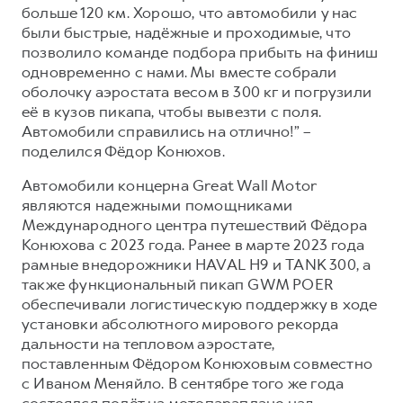
больше 120 км. Хорошо, что автомобили у нас
были быстрые, надёжные и проходимые, что
позволило команде подбора прибыть на финиш
одновременно с нами. Мы вместе собрали
оболочку аэростата весом в 300 кг и погрузили
её в кузов пикапа, чтобы вывезти с поля.
Автомобили справились на отлично!” –
поделился Фёдор Конюхов.
Автомобили концерна Great Wall Motor
являются надежными помощниками
Международного центра путешествий Фёдора
Конюхова с 2023 года. Ранее в марте 2023 года
рамные внедорожники HAVAL H9 и TANK 300, а
также функциональный пикап GWM POER
обеспечивали логистическую поддержку в ходе
установки абсолютного мирового рекорда
дальности на тепловом аэростате,
поставленным Фёдором Конюховым совместно
с Иваном Меняйло. В сентябре того же года
состоялся полёт на мотопараплане над