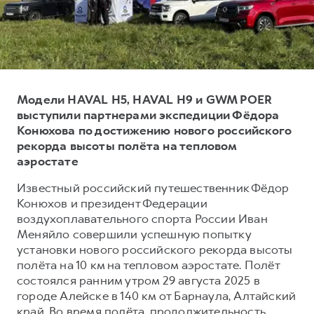
Тест-драйв
СЕРВИСНОЕ ОБСЛУЖИВАНИЕ
О дилере
Трейд-ин
Нулевое ТО
Наша команда
H7
H9
Программа «Помощь на дороге»
Контакты
от 3 799 000 ₽
от 4 799 000 ₽
КРЕДИТ И СТРАХОВАНИЕ
Регламенты технического обслуживания
Модели HAVAL H5, HAVAL H9 и GWM POER
Кредитный калькулятор
Электронный ПТС
выступили партнерами экспедиции Фёдора
Конюхова по достижению нового российского
Страхование
рекорда высоты полёта на тепловом
Кредит
ПОДДЕРЖКА
аэростате
GWM Безопасность
Известный российский путешественник Фёдор
Конюхов и президент Федерации
КОРПОРАТИВНЫМ КЛИЕНТАМ
Гарантия HAVAL
воздухоплавательного спорта России Иван
Для малого бизнеса
Мобильное приложение GWM
Меняйло совершили успешную попытку
Корпоративным клиентам
Программа «HAVAL Защита+»
установки нового российского рекорда высоты
полёта на 10 км на тепловом аэростате. Полёт
Крупным корпоративным клиентам
Руководства по эксплуатации
состоялся ранним утром 29 августа 2025 в
Система управления автопарком
Подписки
городе Алейске в 140 км от Барнаула, Алтайский
край. Во время полёта, продолжительность