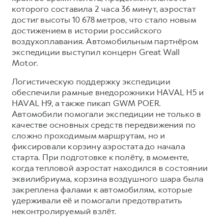
Сервис для корпоративных клиентов
которого составила 2 часа 36 минут, аэростат
HAVAL Лизинг
АКСЕССУАРЫ HAVAL
достиг высоты 10 678 метров, что стало новым
достижением в истории российского
Автомобильные аксессуары
воздухоплавания. Автомобильным партнёром
АКСЕССУАРЫ HAVAL
Коллекция PRO
экспедиции выступил концерн Great Wall
Motor.
Автомобильные аксессуары
Коллекция Базовая
Коллекция PRO
Коллекция Детская
Логистическую поддержку экспедиции
обеспечили рамные внедорожники HAVAL H5 и
Коллекция Базовая
HAVAL H9, а также пикап GWM POER.
Коллекция Детская
Автомобили помогали экспедиции не только в
качестве основных средств передвижения по
сложно проходимым маршрутам, но и
фиксировали корзину аэростата до начала
старта. При подготовке к полёту, в моменте,
когда тепловой аэростат находился в состоянии
эквилибриума, корзина воздушного шара была
закреплена фалами к автомобилям, которые
удерживали её и помогали предотвратить
неконтролируемый взлёт.