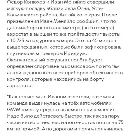
Фёдор Конюхов и Иван Меняйло совершили
мягкую посадку вблизи села Огни, Усть-
Калманского района, Алтайского края. После
приземления Иван Меняйло сообщил, что по
данным бортового альтиметра (высотомера)
аэростат в высшей точке полёта достиг высоты
в 10 723 м над уровнем моря. Это на 45 метров
выше тех данных, которые были зафиксированы
спутниковым трекером Иридиум.
Окончательный результат полёта будет
определен спортивным комиссаром по итогам
анализа данных со всех приборов объективного
контроля, которые находились на борту
аэростата.
“Как только мы c Иваном взлетели, наземная
команда выдвинулась на трёх автомобилях
GWM к месту предполагаемого приземления.
Надо было действовать быстро, так как за пару
часов ветер отнёс нас на юго-восток почти на 75
км по прямой. А по дорогам и полям получилось