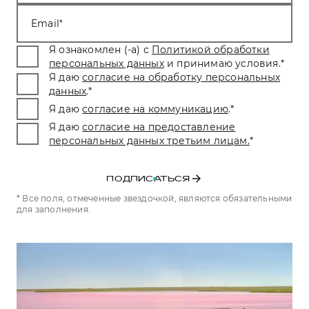
Тест-драйв
СЕРВИСНОЕ ОБСЛУЖИВАНИЕ
О дилере
Email
Трейд-ин
Нулевое ТО
Наша команда
Я ознакомлен (-а) с
Политикой обработки
H7
H9
персональных данных
и принимаю условия.
*
Программа «Помощь на дороге»
Контакты
от 3 799 000 ₽
от 4 799 000 ₽
Я даю
согласие на обработку персональных
КРЕДИТ И СТРАХОВАНИЕ
Регламенты технического обслуживания
данных
.
*
Я даю
согласие на коммуникацию
.
*
Кредитный калькулятор
Электронный ПТС
Я даю
согласие на предоставление
Страхование
персональных данных третьим лицам.
*
Кредит
ПОДДЕРЖКА
GWM Безопасность
ПОДПИСАТЬСЯ
КОРПОРАТИВНЫМ КЛИЕНТАМ
Гарантия HAVAL
* Все поля, отмеченные звездочкой, являются обязательными
для заполнения.
Для малого бизнеса
Мобильное приложение GWM
Корпоративным клиентам
Программа «HAVAL Защита+»
Крупным корпоративным клиентам
Руководства по эксплуатации
Система управления автопарком
Подписки