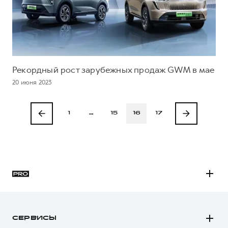
Рекордный рост зарубежных продаж GWM в мае
20 июня 2023
1
…
15
16
17
H3
H5
СЕРВИСЫ
H7