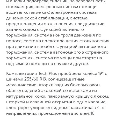
и кнопки подогрева сидений. За безопасность
отвечает ряд электронных систем помощи
водителю, такие как: электронная система
динамической стабилизации, система
предотвращения столкновения при движении
задним ходом с функцией активного
торможения, система контроля движения по
полосе, система предотвращения столкновения
при движении вперёд с функцией автономного
торможения, система автономного экстренного
торможения , система помощи при старте на
подъеме и помощи на спуске и другое.
Комплектация Tech Plus приобрела колёса 19" с
шинами 235/60 R19, солнцезащитные
механические шторки задних боковых окон,
обивку сидений экокожей со вставками из
натуральной кожи, панорамную крышу с люком,
шторкой и клавишей открытия в одно касание,
электрорегулировку сиденья пассажира в 4-х
направлениях, проекционный дисплей, 10