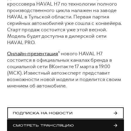
Сервис для корпоративных клиентов
кроссовера HAVAL H7 по технологии полного
HAVAL Лизинг
производственного цикла налажен на заводе
АКСЕССУАРЫ HAVAL
HAVAL в Тульской области. Первая партия
Автомобильные аксессуары
серийных автомобилей уже сошла с конвейера.
АКСЕССУАРЫ HAVAL
Коллекция PRO
Старт продаж состоится уже этой весной.
Модель будет доступна в дилерской сети
Автомобильные аксессуары
Коллекция Базовая
HAVAL PRO.
Коллекция PRO
Коллекция Детская
Онлайн-презентация
⁵ нового HAVAL H7
Коллекция Базовая
состоится в официальных каналах бренда в
социальной сети ВКонтакте 17 марта в 19:00
Коллекция Детская
(МСК). Известный автоэксперт представит
возможности новой модели и поделится своим
мнением об автомобиле.
ПОДПИСКА НА НОВОСТИ
СМОТРЕТЬ ТРАНСЛЯЦИЮ