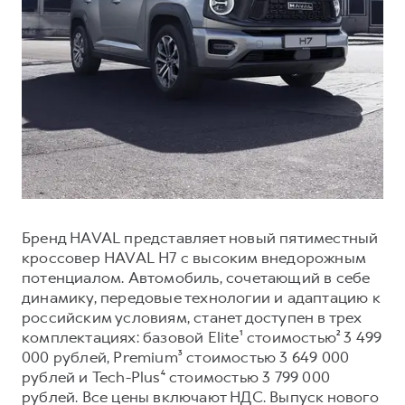
Тест-драйв
СЕРВИСНОЕ ОБСЛУЖИВАНИЕ
О дилере
Трейд-ин
Нулевое ТО
Наша команда
H7
H9
Программа «Помощь на дороге»
Контакты
от 3 799 000 ₽
от 4 799 000 ₽
КРЕДИТ И СТРАХОВАНИЕ
Регламенты технического обслуживания
Кредитный калькулятор
Электронный ПТС
Страхование
Кредит
ПОДДЕРЖКА
GWM Безопасность
Бренд HAVAL представляет новый пятиместный
кроссовер HAVAL H7 с высоким внедорожным
КОРПОРАТИВНЫМ КЛИЕНТАМ
Гарантия HAVAL
потенциалом. Автомобиль, сочетающий в себе
Для малого бизнеса
Мобильное приложение GWM
динамику, передовые технологии и адаптацию к
российским условиям, станет доступен в трех
Корпоративным клиентам
Программа «HAVAL Защита+»
комплектациях: базовой Elite¹ стоимостью² 3 499
Крупным корпоративным клиентам
Руководства по эксплуатации
000 рублей, Premium³ стоимостью 3 649 000
рублей и Tech-Plus⁴ стоимостью 3 799 000
Система управления автопарком
Подписки
рублей. Все цены включают НДС. Выпуск нового