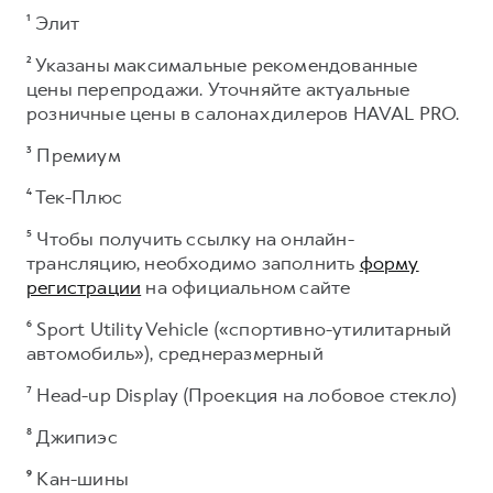
¹ Элит
² Указаны максимальные рекомендованные
цены перепродажи. Уточняйте актуальные
розничные цены в салонах дилеров HAVAL PRO.
³ Премиум
⁴ Тек-Плюс
⁵ Чтобы получить ссылку на онлайн-
трансляцию, необходимо заполнить
форму
регистрации
на официальном сайте
⁶ Sport Utility Vehicle («спортивно-утилитарный
автомобиль»), среднеразмерный
⁷ Head-up Display (Проекция на лобовое стекло)
⁸ Джипиэс
⁹
Кан-шины