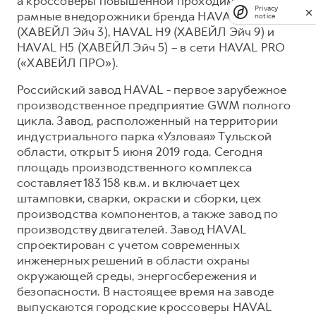
а кроссоверы повышенной проходимости и
Privacy
рамные внедорожники бренда HAVAL H3
notice
(ХАВЕЙЛ Эйч 3), HAVAL H9 (ХАВЕЙЛ Эйч 9) и
HAVAL H5 (ХАВЕЙЛ Эйч 5) – в сети HAVAL PRO
(«ХАВЕЙЛ ПРО»).
Российский завод HAVAL - первое зарубежное
производственное предприятие GWM полного
цикла. Завод, расположенный на территории
индустриального парка «Узловая» Тульской
области, открыт 5 июня 2019 года. Сегодня
площадь производственного комплекса
составляет 183 158 кв.м. и включает цех
штамповки, сварки, окраски и сборки, цех
производства компонентов, а также завод по
производству двигателей. Завод HAVAL
спроектирован с учетом современных
инженерных решений в области охраны
окружающей среды, энергосбережения и
безопасности. В настоящее время на заводе
выпускаются городские кроссоверы HAVAL